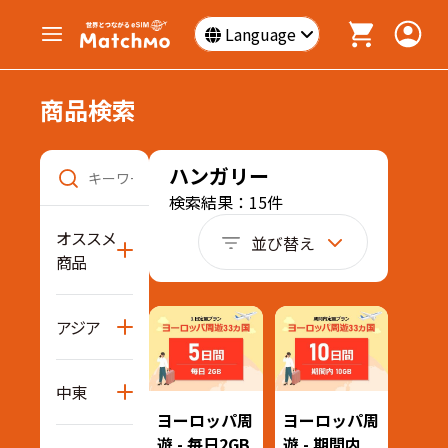
Language
商品検索
ハンガリー
検索結果：15件
オススメ
並び替え
商品
アジア
中東
ヨーロッパ周
ヨーロッパ周
遊 - 毎日2GB
遊 - 期間内