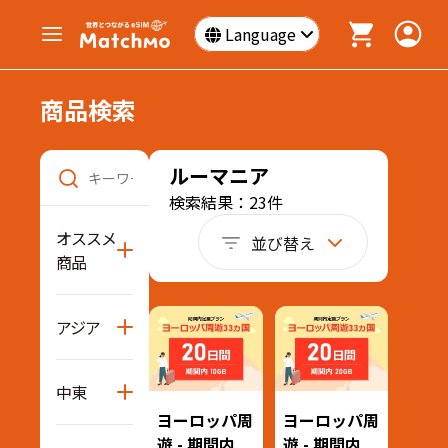
Language
商品検索
ルーマニア
検索結果：23件
オススメ
並び替え
商品
アジア
中東
ヨーロッパ周
ヨーロッパ周
遊 - 期間内
遊 - 期間内