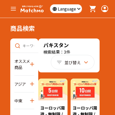
Language
商品検索
パキスタン
検索結果：3件
オススメ
並び替え
商品
アジア
中東
ヨーロッパ周
ヨーロッパ周
遊 - 無制限 /
遊 - 無制限 /