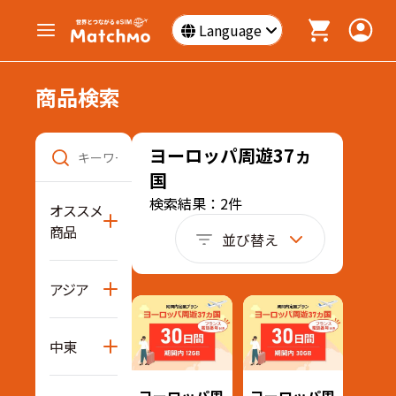
Language
商品検索
ヨーロッパ周遊37ヵ
国
検索結果：2件
オススメ
商品
並び替え
アジア
中東
ヨーロッパ周
ヨーロッパ周